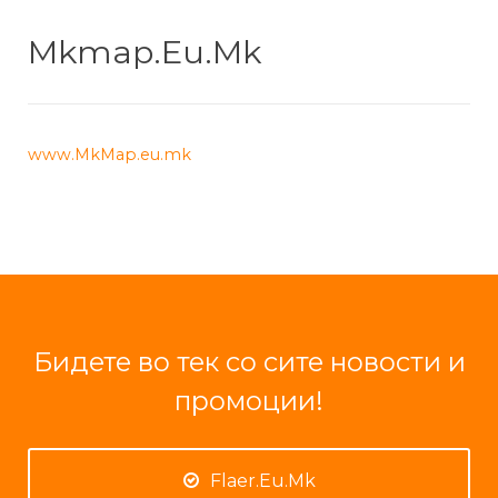
Mkmap.Eu.Mk
www.MkMap.eu.mk
Бидете во тек со сите новости и
промоции!
Flaer.Eu.Mk